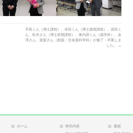
手島くん（博士課程）、本田くん（博士後期課程）、原田く
ん、松木さん（博士前期課程）、東内原くん（薬学科）、金
澤さん、坂梨さん（創薬・生命薬科学科）が修了・卒業しま
した。
→
ホーム
研究内容
業績