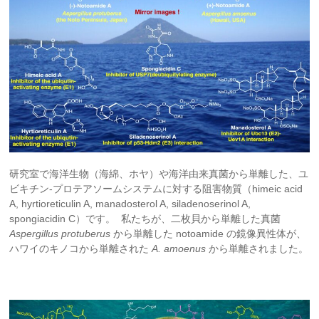
研究室で海洋生物（海綿、ホヤ）や海洋由来真菌から単離した、ユ
ビキチン-プロテアソームシステムに対する阻害物質（himeic acid
A, hyrtioreticulin A, manadosterol A, siladenoserinol A,
spongiacidin C）です。 私たちが、二枚貝から単離した真菌
Aspergillus protuberus
から単離した notoamide の鏡像異性体が、
ハワイのキノコから単離された
A. amoenus
から単離されました。