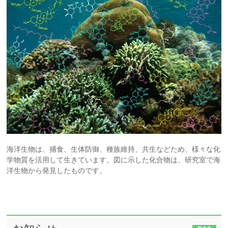
海洋生物は、捕食、生体防御、種族維持、共生などため、
様々な化
学物質を活用して生きています。図に示した化合物は、研究室で海
洋生物から発見したものです
。