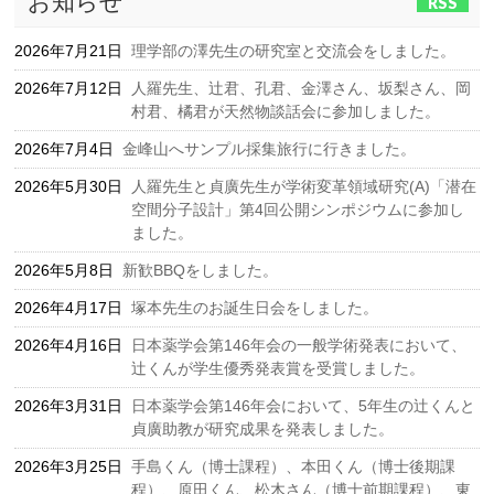
お知らせ
RSS
2026年7月21日
理学部の澤先生の研究室と交流会をしました。
2026年7月12日
人羅先生、辻君、孔君、金澤さん、坂梨さん、岡
村君、橘君が天然物談話会に参加しました。
2026年7月4日
金峰山へサンプル採集旅行に行きました。
2026年5月30日
人羅先生と貞廣先生が学術変革領域研究(A)「潜在
空間分子設計」第4回公開シンポジウムに参加し
ました。
2026年5月8日
新歓BBQをしました。
2026年4月17日
塚本先生のお誕生日会をしました。
2026年4月16日
日本薬学会第146年会の一般学術発表において、
辻くんが学生優秀発表賞を受賞しました。
2026年3月31日
日本薬学会第146年会において、5年生の辻くんと
貞廣助教が研究成果を発表しました。
2026年3月25日
手島くん（博士課程）、本田くん（博士後期課
程）、原田くん、松木さん（博士前期課程）、東