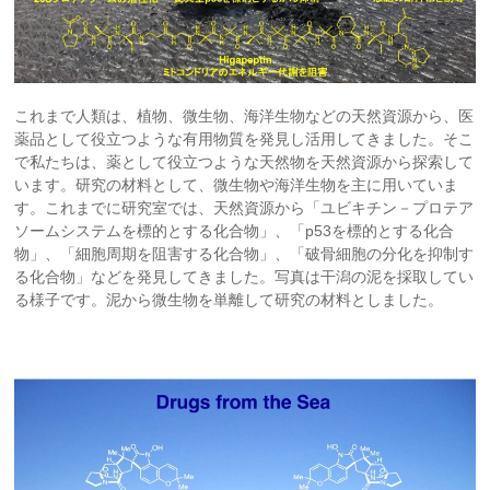
これまで人類は、植物、微生物、海洋生物などの天然資源から、医
薬品として役立つような有用物質を発見し活用してきました。そこ
で私たちは、薬として役立つような天然物を天然資源から探索して
います。研究の材料として、微生物や海洋生物を主に用いていま
す。これまでに研究室では、天然資源から「ユビキチン－プロテア
ソームシステムを標的とする化合物」、「p53を標的とする化合
物」、「細胞周期を阻害する化合物」、「破骨細胞の分化を抑制す
る化合物」などを発見してきました。写真は干潟の泥を採取してい
る様子です。泥から微生物を単離して研究の材料としました。