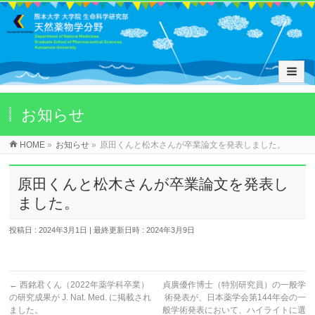
お知らせ
HOME
»
お知らせ
»
原田くんと松木さんが卒業論文を発表しました。
原田くんと松木さんが卒業論文を発表し
ました。
投稿日 : 2024年3月1日
最終更新日時 : 2024年3月9日
←
西銘君くん（2022年薬学科卒業）
貞廣優作博士（特別研究員）の一般学
の研究成果が J. Nat. Med. に掲載され
術発表が、日本薬学会第144年会の一
ました。
般学術発表において、ハイライトに選