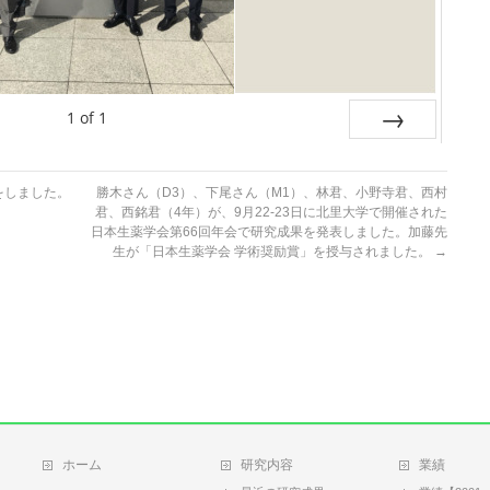
1
of
1
Next
をしました。
勝木さん（D3）、下尾さん（M1）、林君、小野寺君、西村
君、西銘君（4年）が、9月22-23日に北里大学で開催された
日本生薬学会第66回年会で研究成果を発表しました。加藤先
生が「日本生薬学会 学術奨励賞」を授与されました。
→
ホーム
研究内容
業績