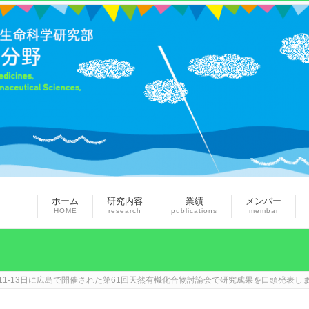
ホーム
研究内容
業績
メンバー
HOME
research
publications
membar
11-13日に広島で開催された第61回天然有機化合物討論会で研究成果を口頭発表し