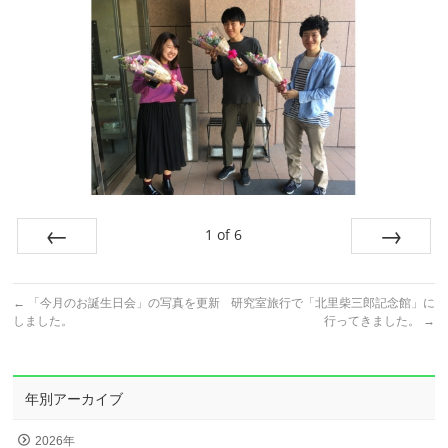
1
of
6
Prev
Next
←
「今月のお誕生日会」の写真を更新
研究室旅行で「北里柴三郎記念館」に
しました。
行ってきました。
→
年別アーカイブ
2026年