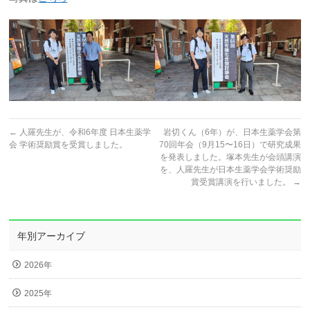
←
人羅先生が、令和6年度 日本生薬学
岩切くん（6年）が、日本生薬学会第
会 学術奨励賞を受賞しました。
70回年会（9月15〜16日）で研究成果
を発表しました。塚本先生が会頭講演
を、人羅先生が日本生薬学会学術奨励
賞受賞講演を行いました。
→
年別アーカイブ
2026年
2025年