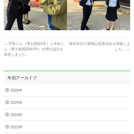
←
手島くん（博士課程4年）と本田く
塚本先生の退職記念講演会を開催しま
ん（博士後期課程3年）が博士論文を
した。
→
発表しました。
年別アーカイブ
2026年
2025年
2024年
2023年