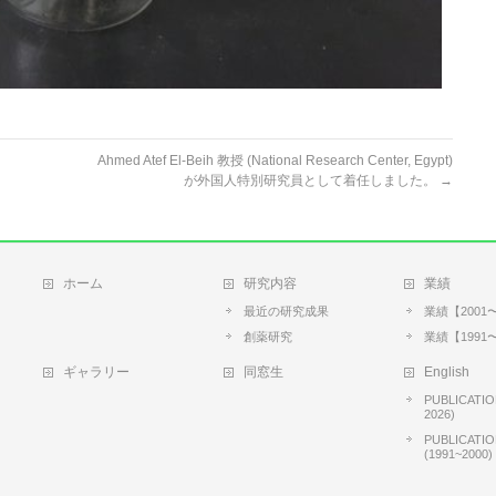
Ahmed Atef El-Beih 教授 (National Research Center, Egypt)
が外国人特別研究員として着任しました。
→
ホーム
研究内容
業績
最近の研究成果
業績【2001〜
創薬研究
業績【1991〜
ギャラリー
同窓生
English
PUBLICATIO
2026)
PUBLICATI
(1991~2000)