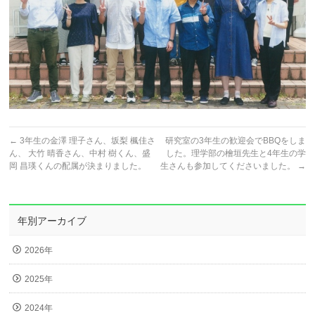
←
3年生の金澤 理子さん、坂梨 楓佳さ
研究室の3年生の歓迎会でBBQをしま
ん、 大竹 晴香さん、中村 樹くん、盛
した。理学部の檜垣先生と4年生の学
岡 昌瑛くんの配属が決まりました。
生さんも参加してくださいました。
→
年別アーカイブ
2026年
2025年
2024年