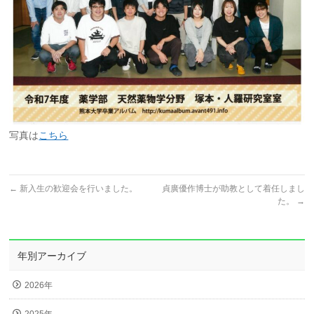
写真は
こちら
←
新入生の歓迎会を行いました。
貞廣優作博士が助教として着任しまし
た。
→
年別アーカイブ
2026年
2025年