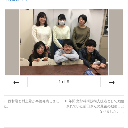
1
of
8
Prev
Next
←
西村君と村上君が卒論発表しまし
10年間 文部科研技術支援者として勤務
た。
されていた前田さんの最後の勤務日と
なりました。
→