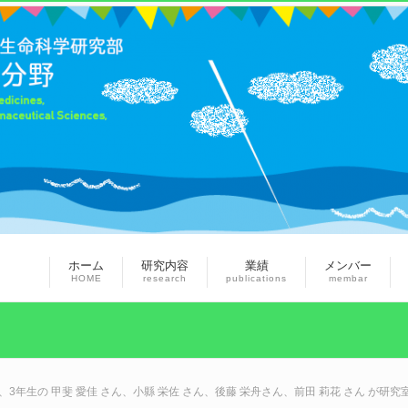
ホーム
研究内容
業績
メンバー
HOME
research
publications
membar
、3年生の 甲斐 愛佳 さん、小縣 栄佐 さん、後藤 栄舟さん、前田 莉花 さん が