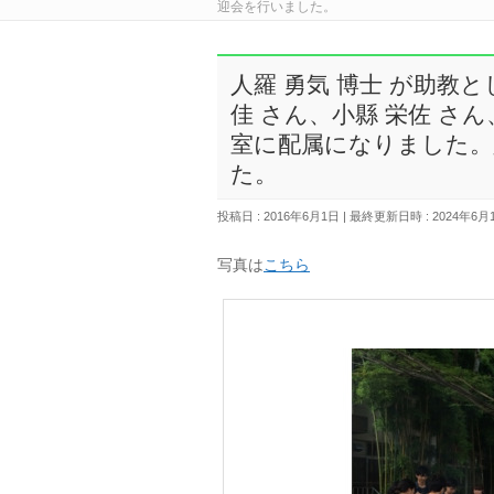
迎会を行いました。
人羅 勇気 博士 が助教
佳 さん、小縣 栄佐 さん
室に配属になりました。
た。
投稿日 : 2016年6月1日
最終更新日時 : 2024年6月
写真は
こちら