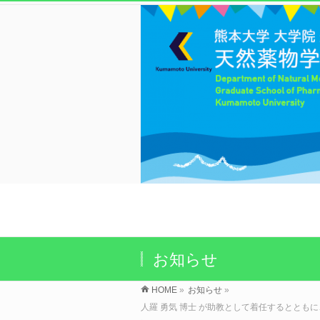
お知らせ
HOME
»
お知らせ
»
人羅 勇気 博士 が助教として着任するとともに