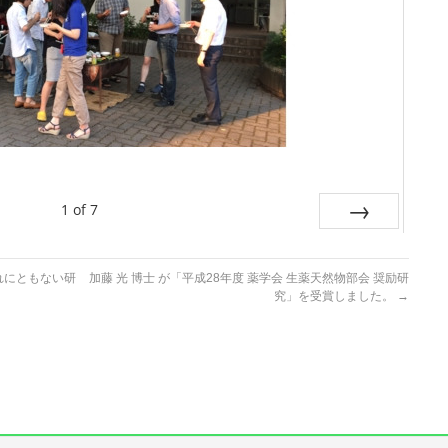
1
of
7
Next
れにともない研
加藤 光 博士 が「平成28年度 薬学会 生薬天然物部会 奨励研
究」を受賞しました。
→