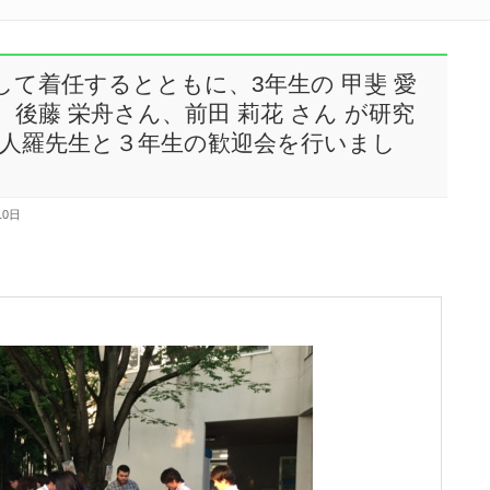
として着任するとともに、3年生の 甲斐 愛
、後藤 栄舟さん、前田 莉花 さん が研究
人羅先生と３年生の歓迎会を行いまし
10日