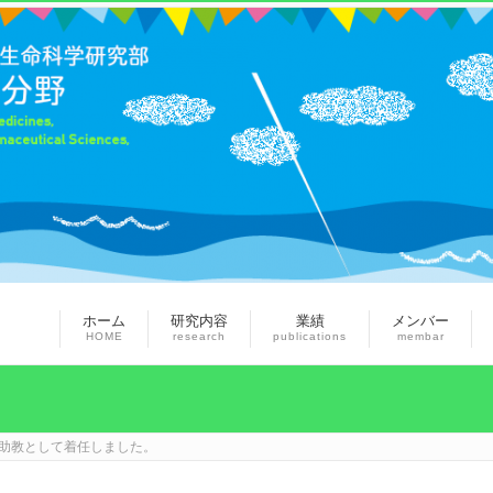
ホーム
研究内容
業績
メンバー
HOME
research
publications
membar
助教として着任しました。