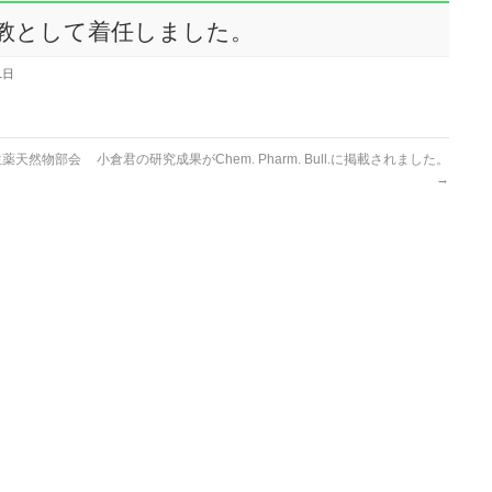
教として着任しました。
1日
 生薬天然物部会
小倉君の研究成果がChem. Pharm. Bull.に掲載されました。
→