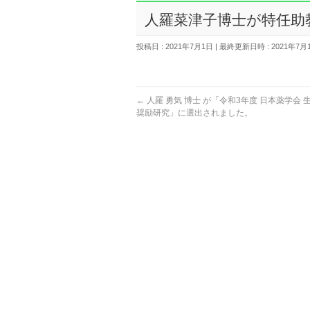
人羅菜津子博士が特任助
投稿日 : 2021年7月1日
最終更新日時 : 2021年7月
←
人羅 勇気 博士 が「令和3年度 日本薬学会
奨励研究」に選出されました。