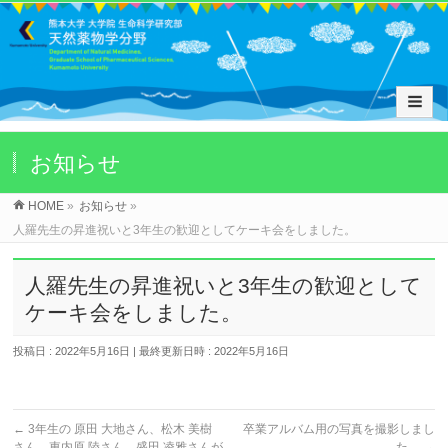
お知らせ
HOME
»
お知らせ
»
人羅先生の昇進祝いと3年生の歓迎としてケーキ会をしました。
人羅先生の昇進祝いと3年生の歓迎として
ケーキ会をしました。
投稿日 : 2022年5月16日
最終更新日時 : 2022年5月16日
←
3年生の 原田 大地さん、松木 美樹
卒業アルバム用の写真を撮影しまし
さん、東内原 陸さん、盛田 凌雅さんが
た。
→