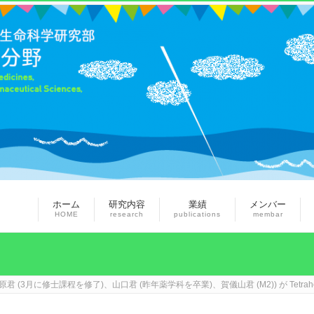
ホーム
研究内容
業績
メンバー
HOME
research
publications
membar
(3月に修士課程を修了)、山口君 (昨年薬学科を卒業)、賀儀山君 (M2)) が Tetrahed