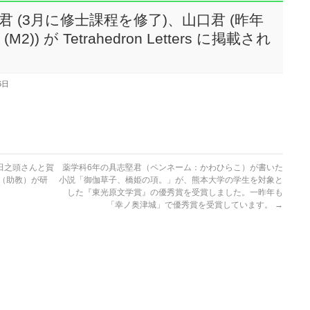
 (3月に修士課程を修了)、山口君 (昨年
) が Tetrahedron Letters に掲載され
6日
田之頭さんと賀
薬学科6年の具志堅君（ペンネーム：かわひらこ）が書いた
君（助教）が研
小説「御伽草子、橋姫の項。」が、熊本大学の学生を対象と
した『東光原文学賞』の優秀賞を受賞しました。一昨年も
「幸ノ奥津城」で優秀賞を受賞しています。
→