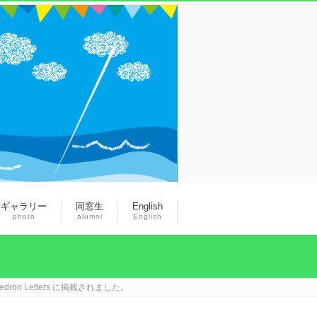
ギャラリー
同窓生
English
photo
alumni
English
ron Letters に掲載されました。