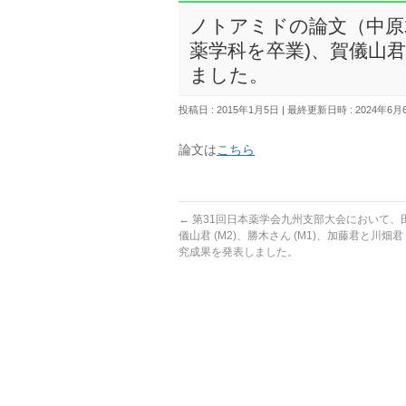
ノトアミドの論文（中原君
薬学科を卒業)、賀儀山君 (M2)
ました。
投稿日 : 2015年1月5日
最終更新日時 : 2024年6月
論文は
こちら
←
第31回日本薬学会九州支部大会において、
儀山君 (M2)、勝木さん (M1)、加藤君と川畑
究成果を発表しました。