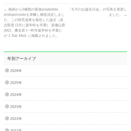
←
海綿から5種類の新規polyketide
「今月のお誕生日会」の写真を更新し
endoperoxideを単離し構造決定しまし
ました。
→
た。この研究成果を報告した論文（具
志堅君 (3月に薬学科を卒業)、賀儀山君
(M2)、桑名君 (一昨年薬学科を卒業)）
が J. Nat. Med. に掲載されました。
年別アーカイブ
2026年
2025年
2024年
2023年
2022年
2021年