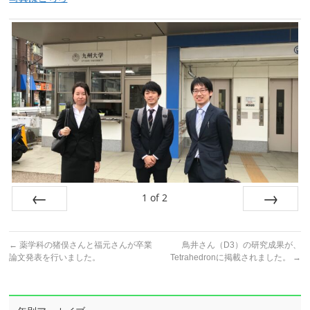
1
of
2
Prev
Next
←
薬学科の猪俣さんと福元さんが卒業
鳥井さん（D3）の研究成果が、
論文発表を行いました。
Tetrahedronに掲載されました。
→