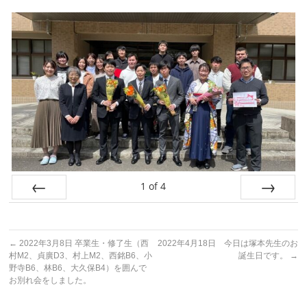
1
of
4
Prev
Next
←
2022年3月8日 卒業生・修了生（西
2022年4月18日 今日は塚本先生のお
村M2、貞廣D3、村上M2、西銘B6、小
誕生日です。
→
野寺B6、林B6、大久保B4）を囲んで
お別れ会をしました。