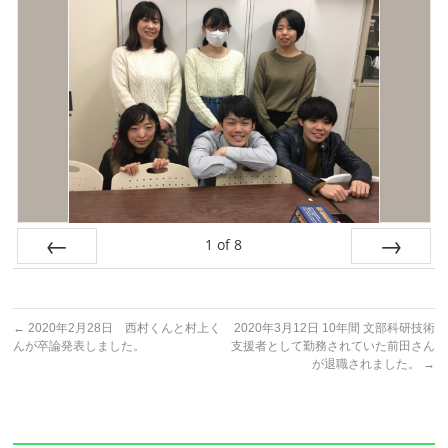
1
of
8
Prev
Next
←
2020年2月28日 西村くんと村上く
2020年3月12日 10年間 文部科研技術
んが卒論発表しました。
支援者として勤務されていた前田さん
が退職されました。
→